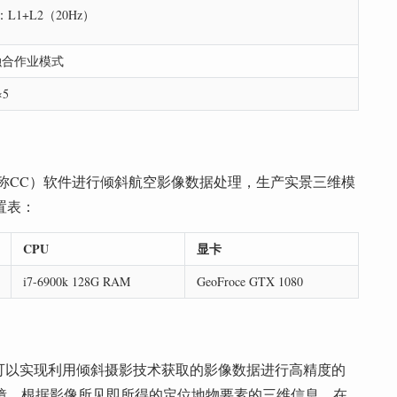
：L1+L2（20Hz）
其融合作业模式
×5
e（以下简称CC）软件进行倾斜航空影像数据处理，生产实景三维模
置表：
CPU
显卡
i7-6900k 128G RAM
GeoFroce GTX 1080
软件，可以实现利用倾斜摄影技术获取的影像数据进行高精度的
镜，根据影像所见即所得的定位地物要素的三维信息，在