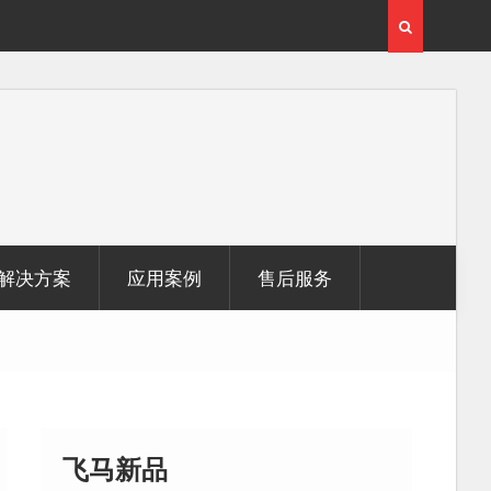
覆盖1000公里带状密林高山区的飞马机载激光雷达点
无人机倾
云数据及正射影像
解决方案
应用案例
售后服务
飞马新品