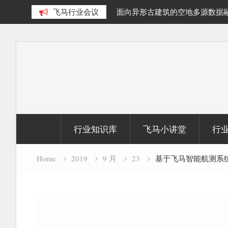
积动态变化研究
飞马行业会议
面向异形古建筑的空地多源数据融合精细化三
究
Skip
to
content
行业知识库
飞马小讲堂
行
Home
2019
9 月
23
基于飞马智能航测系统