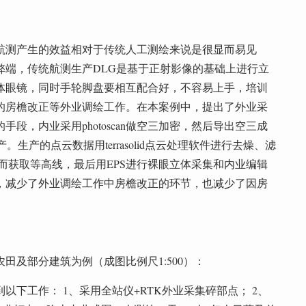
航测产生的效益相对于传统人工测绘来说是很显而易见
弊端，传统航测生产DLG是基于正射影像的基础上进行立
体眼镜，同时手轮脚盘要相互配合好，不容易上手，培训
的房檐改正等外业调绘工作。在本案例中，提出了外业采
段，内业采用photoscan做空三加密，然后导出空三成
产。生产的点云数据用terrasolid点云处理软件进行去燥、滤
而获取等高线，最后用EPS进行裸眼立体采集和内业编辑
，减少了外业调绘工作中房檐改正的环节，也减少了因房
农田及部分建筑为例（成图比例尺1:500）：
下工作： 1、采用全站仪+RTK外业采集碎部点； 2、