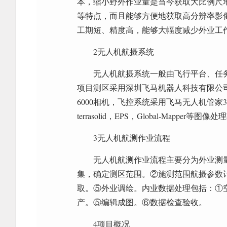
本，缩小野外作业量是当今获取大比例尺
等特点，而且能够方便地获取高分辨率影
工期短、精度高，能够大幅度减少外业工
2无人机航摄系统
无人机航摄系统一般由飞行平台、任
项目测区采用深圳飞马机器人科技有限公司生产
6000相机，飞控系统采用飞马无人机管家3.0航
terrasolid，EPS，Global-Mapper等图像
3无人机航测作业流程
无人机航测作业流程主要分为外业测
集，确定测区范围。②施测范围航摄参数
取。⑤外业调绘。内业数据处理包括：①空
产。⑤编辑成图。⑥数据检查验收。
4项目概况