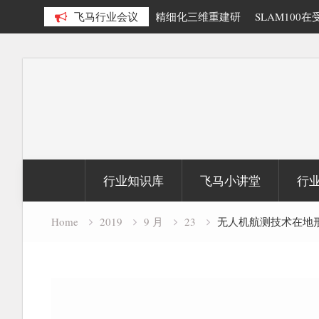
多源数据融合精细化三维重建研
飞马行业会议
SLAM100在受限空域地形测绘
Skip
to
content
行业知识库
飞马小讲堂
行
Home
2019
9 月
23
无人机航测技术在地