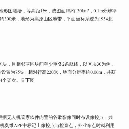
地形图测绘，等高距1米，成图面积约130km²，0.1m分辨率
差约300米，地形为高原山区地带，平面坐标系统为1954北
。
块，且相邻两区块间至少重叠2条航线，以区块30为例，
均设置为75%，相对行高220米，地面分辨率约0.06m，共获
共4个架次。见下图
们根据无人机管家软件内置的谷歌影像同时布设像控点，共
手机奥维APP中标记上像控点与检查点，外业布点时就利用