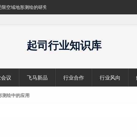
的研究与应用
覆盖1000公里带状密林高山区的飞马机载
云数据及正射影像
起司行业知识库
业会议
飞马新品
行业合作
行业风向
形测绘中的应用