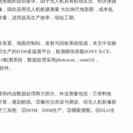
地形图的迫切要求。由于无人机具有机动灵活、经济便捷
像，因此采用无人机航摄测量 大比例尺地形图，成本低、
作量，进而提高生产效率，缩短工期。
务装置、地面控制站、发射与回收系统组成，本文中实验
的D200多旋翼平台，航测模块搭载SONY ILCE-
测系统，数据处理采用photoscan，smart3d，
处理软件。
量和内业数据处理两大部分。外业测量包括：①资料收
计算，规划航线。③像控点布设与测设。④无人机影像获
三加密。②DOM、DSM生产。③裸眼测图。④DLG生