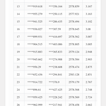
13
****919.618
***356.164
2578.859
3.167
402
14
****955.279
***250.115
2577.921
3.163
403
15
****941.525
***286.435
2578.494
3.102
404
16
****936.027
***307.59
2578.645
3.08
405
17
****899.931
***416.697
2578.562
3.007
406
18
****904.515
***403.086
2578.805
3.005
407
19
****915.883
***365.833
2579.124
2.948
408
20
****945.662
***274.988
2578.584
2.903
409
21
****956.29
***238.608
2578.474
2.875
410
22
****652.436
***294.841
2583.128
2.851
411
23
****914.722
***376.9
2579.179
2.767
412
24
****896.61
***427.425
2578.568
2.748
413
25
****959.425
***228.242
2578.569
2.724
414
26
****962.999
***217.941
2578.458
2.662
415