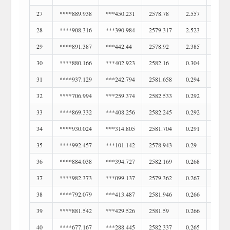
27
****889.938
***450.231
2578.78
2.557
416
28
****908.316
***390.984
2579.317
2.523
417
29
****891.387
***442.44
2578.92
2.385
418
30
****880.166
***402.923
2582.16
0.304
419
31
****937.129
***242.794
2581.658
0.294
420
32
****706.994
***259.374
2582.533
0.292
421
33
****869.332
***408.256
2582.245
0.292
422
34
****930.024
***314.805
2581.704
0.291
423
35
****992.457
***101.142
2578.943
0.29
424
36
****884.038
***394.727
2582.169
0.268
425
37
****982.373
***099.137
2579.362
0.267
426
38
****792.079
***413.487
2581.946
0.266
427
39
****881.542
***429.526
2581.59
0.266
428
40
****677.167
***288.445
2582.337
0.265
429