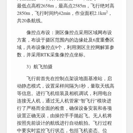
最低点高程2658m，最高点2585m，飞行绝对高
2
2850m，飞行时间约42min，作业面积2.1km
，
共20条航线。
像控点布设：测区像控点采用区域网布设
方案，布设于摄区范围内的边缘处及6度重叠区
域，共布设像控点9个，利用测区主控网解算参
数，并采用RTK采集像控点坐标。
3）航飞拍摄
飞行前首先在控制点架设地面基准站，启
动静态模式，设置采样间隔为1秒，量取天线高
等信息。进行飞机组装及相机调试，利用电台
连接无人机，通过无人机管家“智飞行”模块进
行了严格而全面的检查，确保设备安装和各项
设置正确无误，由操控手手抛起飞。无人机将
按照先前设计的航线进行自动航拍。飞行过程
中要实时监控飞行状态，包括飞机姿态、位