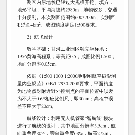
测区内原地貌已经过大规模开挖、填方，
地形平坦，平均海拔约2580m，地物较多，交通
十分便利。本次测图范围约600*700m，实测面
2
积为0.4km
。成图精度满足1:500要求。
2）航飞设计
数学基础：甘河工业园区独立坐标系；
1956黄海高程系；等高距0.5；成图比例1:500；
地面分辨率0.05cm。
依据《1:500 1000 1:2000地形图航空摄影测
量内业规范》GB/T 7930-2008要求，平面精度
为地物点对附近野外控制点的平面位置中误差
为不大于0.6*相应比例尺，即30cm；高程中误
差不应大于20cm。
航线设计：利用无人机管家“智航线”模块
进行了航线的设计，其中地面分辨率3.5cm，航
向重叠度80%，旁向重叠度68%，航高272m，