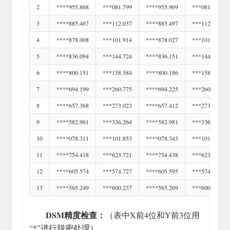
2
****955.868
***081.799
****955.969
***081.808
3
****885.467
***112.037
****885.497
***112.063
4
****878.008
***101.914
****878.027
***101.930
5
****836.094
***144.724
****836.151
***144.746
6
****800.151
***158.584
****800.186
***158.596
7
****694.199
***260.775
****694.225
***260.786
8
****657.368
***273.023
****657.412
***273.073
9
****582.961
***336.264
****582.981
***336.269
10
****078.311
***101.853
****078.343
***101.876
11
****754.418
***623.721
****754.438
***623.750
12
****605.574
***574.727
****605.595
***574.737
13
****565.249
***600.237
****565.269
***600.258
DSM精度检查：
（表中X前4位和Y前3位用
“*”进行脱密处理）