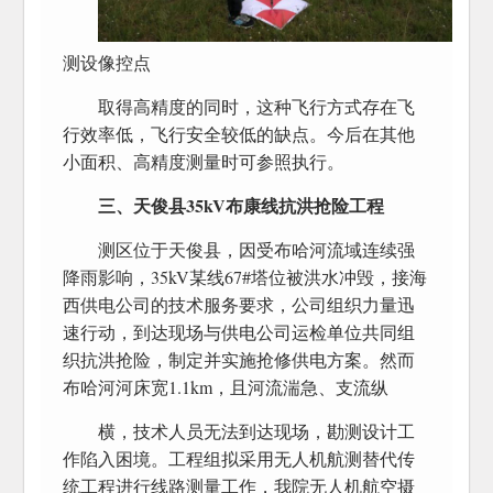
测设像控点
取得高精度的同时，这种飞行方式存在飞
行效率低，飞行安全较低的缺点。今后在其他
小面积、高精度测量时可参照执行。
三、天俊县35kV布康线抗洪抢险工程
测区位于天俊县，因受布哈河流域连续强
降雨影响，35kV某线67#塔位被洪水冲毁，接海
西供电公司的技术服务要求，公司组织力量迅
速行动，到达现场与供电公司运检单位共同组
织抗洪抢险，制定并实施抢修供电方案。然而
布哈河河床宽1.1km，且河流湍急、支流纵
横，技术人员无法到达现场，勘测设计工
作陷入困境。工程组拟采用无人机航测替代传
统工程进行线路测量工作，我院无人机航空摄