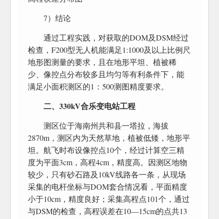
7）结论
通过工程实践，对获取的DOM及DSM经过
检查，F200型无人机能满足1:1000及以上比例尺
地形图测量的要求，且在地形平坦、植被稀
少、像控点分布较多且均匀等有利条件下，能
满足小面积测区的1：500测图精度要求。
二、330kV合乐变电站工程
测区位于海南州共和县一塔拉，海拔
2870m，测区内为天然草地，植被低矮，地形平
坦。航飞时布设像控点10个，经过计算空三精
度为平面3cm，高程4cm，精度高。因测区地物
较少，只有砂石路及10kV线路各一条，从现场
采集的电杆坐标与DOM套合情况看，平面精度
小于10cm，精度良好；采集高程点101个，通过
与DSM的检查，高程误差在10—15cm的点共13