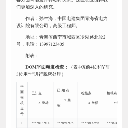
们更加深入的研究。
作者：孙生海，中国电建集团青海省电力
设计院有限公司，高级工程师。
地址：青海省西宁市城西区冷湖路北段2
号，电话：13997123405
附表：
DOM平面精度检查：
（表中X前4位和Y前
3位用“*”进行脱密处理）
平
已 知 点
面
已知点
检核点
检核点
检
Y 坐
核
X 坐标
X 坐标
Y坐标
标
点
号
1
****013.914
***094.978
****013.966
***094.998