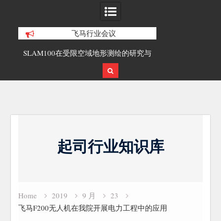
飞马行业会议
测绘的研究与
覆盖1000公里带状密林高山区的飞马机
无人机倾
载激光雷达点云数据及正射影像
Skip
to
起司行业知识库
content
Home
2019
9 月
23
飞马F200无人机在我院开展电力工程中的应用