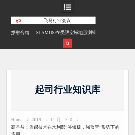
飞马行业会议
合精
SLAM100在受限空域地形测绘的研究与
覆盖1000公里
应用
载激光雷达点
Skip
to
起司行业知识库
content
Home
2019
11 月
8
高圣益：遥感技术在水利部“补短板，强监管”形势下的
应用