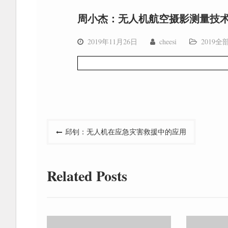
周小杰：无人机航空摄影测量技术
2019年11月26日
cheesi
2019全
文
邱钊：无人机在应急灾害救援中的应用
章
导
Related Posts
航