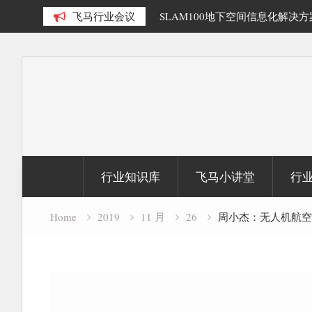
装操作指南
飞马行业会议
SLAM100地下空间信息化解决方
Skip
to
content
行业知识库
飞马小讲堂
行
Home
2019
11 月
26
周小杰：无人机航空