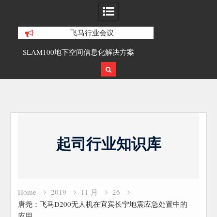
飞马行业会议
SLAM100地下空间信息化解决方案
360导致无人机管家运
Skip
to
起司行业知识库
content
Home
2019
11 月
26
唐尧：飞马D200无人机在宜宾长宁地震应急处置中的
应用