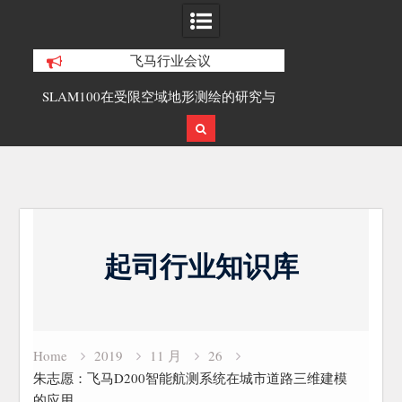
飞马行业会议
合精
SLAM100在受限空域地形测绘的研究与
覆盖1000公里
应用
载激光雷达点
Skip
to
起司行业知识库
content
Home
2019
11 月
26
朱志愿：飞马D200智能航测系统在城市道路三维建模
的应用