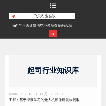
飞马行业会议
积动
面向异形古建筑的空地多源数据融合精
SLAM100在受
细化三维重建研究
Skip
to
起司行业知识库
content
Home
2019
11 月
26
王彪：基于深度学习的无人机影像建筑物提取