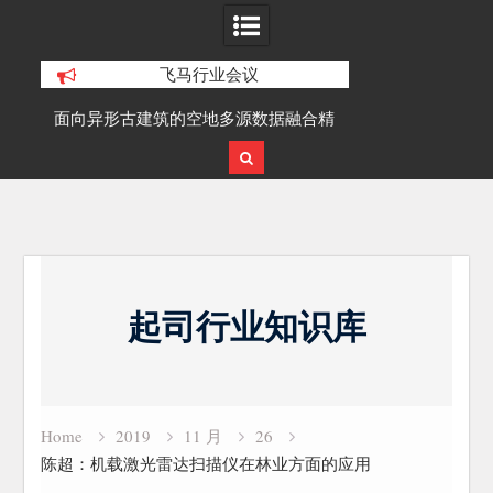
飞马行业会议
积动
面向异形古建筑的空地多源数据融合精
SLAM100在受
细化三维重建研究
Skip
to
起司行业知识库
content
Home
2019
11 月
26
陈超：机载激光雷达扫描仪在林业方面的应用