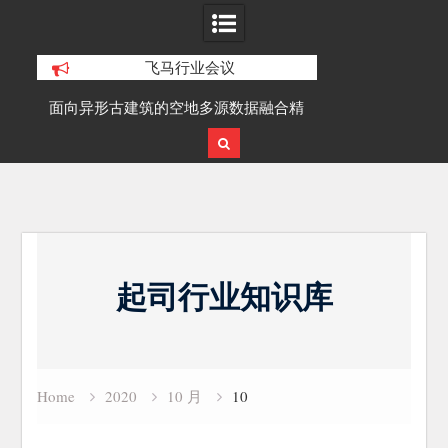
飞马行业会议
积动
面向异形古建筑的空地多源数据融合精
SLAM100在受
细化三维重建研究
Skip
to
起司行业知识库
content
Home
2020
10 月
10