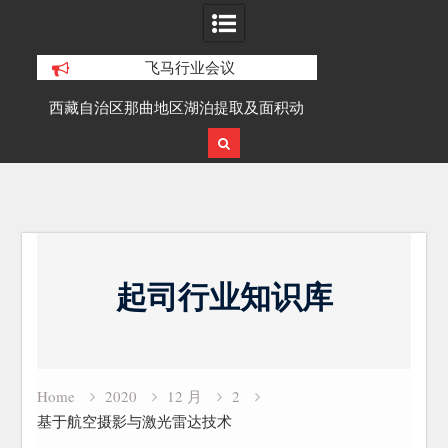
飞马行业会议
西藏自治区那曲地区湖泊提取及面积动
面向异形古建筑
态变化研究
细化三
Skip
to
起司行业知识库
content
Home
2020
12 月
2
基于航空摄影与激光雷达技术