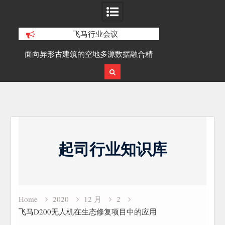
飞马行业会议
积动
面向异形古建筑的空地多源数据融合精
SLAM100在受
细化三维重建研究
Skip
to
起司行业知识库
content
Home
2020
12 月
2
飞马D200无人机在生态修复项目中的应用