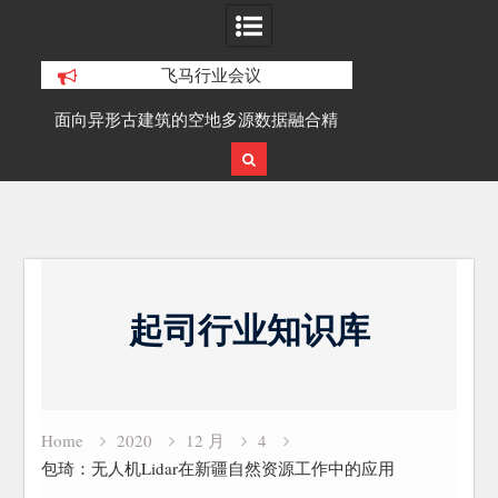
飞马行业会议
积动
面向异形古建筑的空地多源数据融合精
SLAM100在受
细化三维重建研究
Skip
to
起司行业知识库
content
Home
2020
12 月
4
包琦：无人机Lidar在新疆自然资源工作中的应用