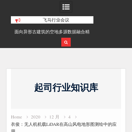
飞马行业会议
积动
面向异形古建筑的空地多源数据融合精
SLAM100在受
细化三维重建研究
Skip
to
起司行业知识库
content
Home
2020
12 月
4
衣俊：无人机机载LiDAR在高山风电地形图测绘中的应
用