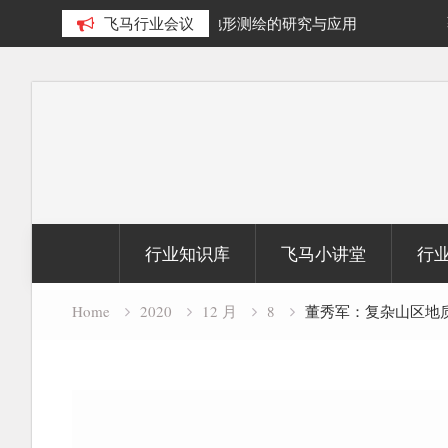
域地形测绘的研究与应用
飞马行业会议
覆盖1000公里带状密林高山区
云数据及正射影像
Skip
to
content
行业知识库
飞马小讲堂
行
Home
2020
12 月
8
董秀军：复杂山区地