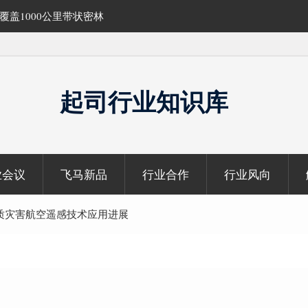
的飞马机载激光雷达点
无人机倾斜摄影在制造业信息化建设中的应
起司行业知识库
业会议
飞马新品
行业合作
行业风向
质灾害航空遥感技术应用进展