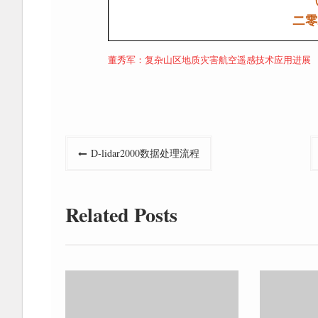
董秀军：复杂山区地质灾害航空遥感技术应用进展
文
D-lidar2000数据处理流程
章
导
Related Posts
航