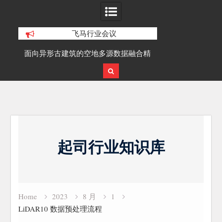
飞马行业会议
积动
面向异形古建筑的空地多源数据融合精
SLAM100在受
细化三维重建研究
Skip
to
起司行业知识库
content
Home
2023
8 月
1
LiDAR10 数据预处理流程