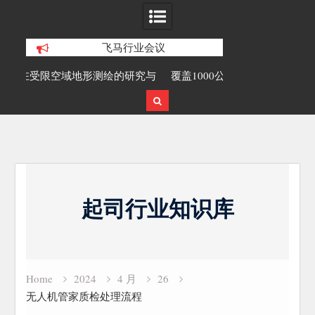
飞马行业会议
研究与
覆盖1000公里带状密林高山区的飞马机
无人机倾斜摄影
载激光雷达点云数据及正射影像
Skip
to
起司行业知识库
content
Home
2024
4 月
26
无人机管家质检处理流程