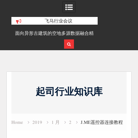
飞马行业会议
积动
面向异形古建筑的空地多源数据融合精
SLAM100在受
细化三维重建研究
Skip
to
起司行业知识库
content
Home
2019
1 月
2
J.ME遥控器连接教程