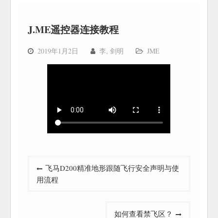
J.ME遥控器连接教程
2019年1月2日
李, 剑明
JME
文
飞马D200精准地形跟随飞行安全声明与使
章
用流程
导
航
如何查看禁飞区？