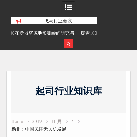
飞马行业会议
绘的研究与
覆盖1000公里带状密林高山区的飞马机
无人机倾斜
载激光雷达点云数据及正射影像
Skip
to
起司行业知识库
content
Home
2019
11 月
7
杨非：中国民用无人机发展