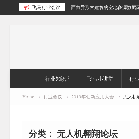
泊提取及面积动态变化研究
飞马行业会议
面向异形古建筑的空地多源数据
究
Skip
to
content
行业知识库
飞马小讲堂
行
Home
行业会议
2019年创新应用大会
无人机
分类：
无人机翱翔论坛