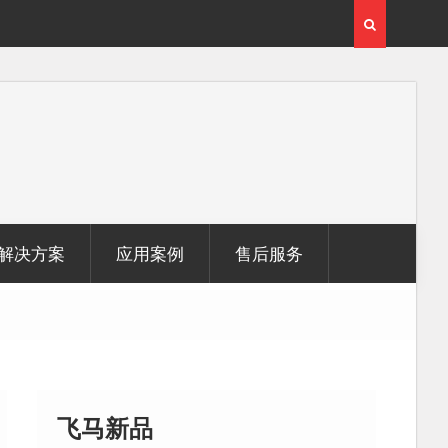
用
覆盖1000公里带状密林高山区的飞马机载激光雷达点
云数据及正射影像
解决方案
应用案例
售后服务
飞马新品