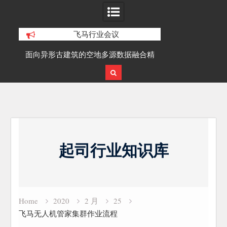
飞马行业会议
面向异形古建筑的空地多源数据融合精
SLAM100在受限空域地
细化三维重建研究
应用
Skip
to
起司行业知识库
content
Home
2020
2 月
25
飞马无人机管家集群作业流程