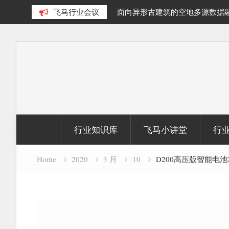
泊提取及面积动态变化研究
飞马行业会议
面向异形古建筑的空地多源数据
究
Skip
to
content
行业知识库
飞马小讲堂
行
Home
2020
3 月
10
D200高压版智能电