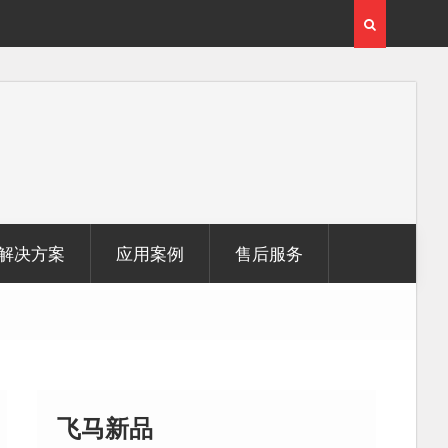
用
覆盖1000公里带状密林高山区的飞马机载激光雷达点
云数据及正射影像
解决方案
应用案例
售后服务
飞马新品