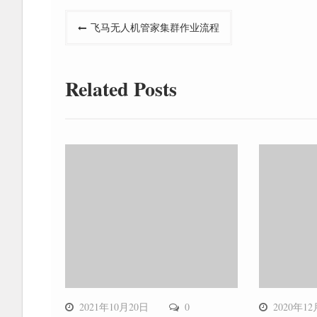
文
飞马无人机管家集群作业流程
章
导
Related Posts
航
2021年10月20日
0
2020年1