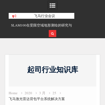
飞马行业会议
100在受限空域地形测绘的研究与
覆盖1000公里带状密林高山区的
应用
载激光雷达点云数据及正射影
Skip
to
起司行业知识库
content
Home
2020
3 月
25
飞马激光雷达背包平台系统解决方案