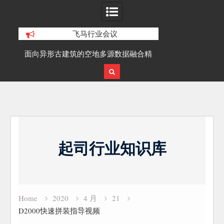
飞马行业会议
异形古建筑的空地多源数据融合精
SLAM100在受限空域地形测绘
细化三维重建研究
应用
Skip
to
起司行业知识库
content
Home
2020
4 月
21
D2000快速拼装指导视频