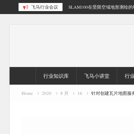
多源数据融合精细化三维重建研
飞马行业会议
SLAM100在受限空域地形测绘
Skip
to
content
行业知识库
飞马小讲堂
行
Home
2020
8 月
16
针对创建瓦片地图服