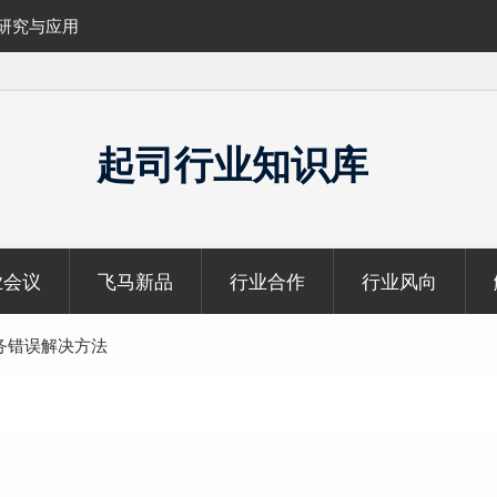
的研究与应用
覆盖1000公里带状密林高山区的飞马机载
云数据及正射影像
起司行业知识库
业会议
飞马新品
行业合作
行业风向
务错误解决方法