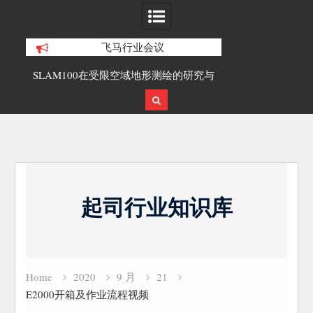
飞马行业会议
合精
SLAM100在受限空域地形测绘的研究与
覆盖1000公里
应用
载激光雷达点
Skip
to
起司行业知识库
content
Home
2020
9 月
21
E2000开箱及作业流程视频