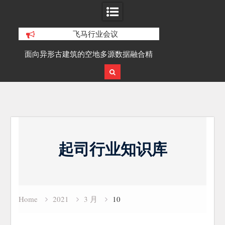
飞马行业会议
积动
面向异形古建筑的空地多源数据融合精
SLAM100在受
细化三维重建研究
Skip
to
起司行业知识库
content
Home
2021
3 月
10