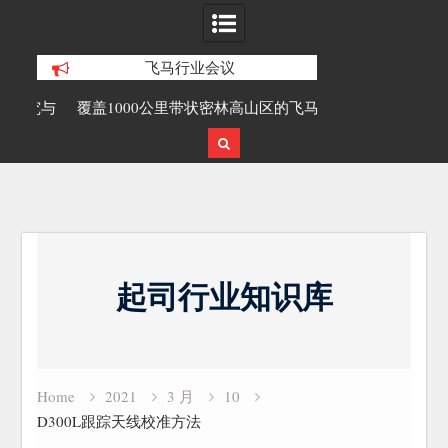
飞马行业会议
研究与
覆盖1000公里带状密林高山区的飞马机
无人机倾斜摄影
载激光雷达点云数据及正射影像
Skip
to
起司行业知识库
content
Home
2021
3 月
10
D300L跟踪天线校准方法