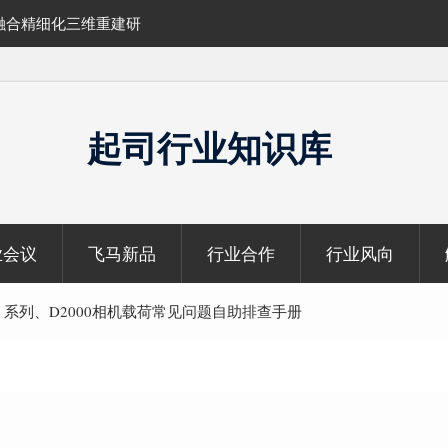
融合精细化三维重建研
SLAM100在受限空域地形测绘的研究与应
起司行业知识库
业会议
飞马新品
行业合作
行业风向
V 系列、D2000相机载荷常见问题自助排查手册