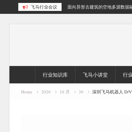
泊提取及面积动态变化研究
飞马行业会议
面向异形古建筑的空地多源数据
究
Skip
to
content
行业知识库
飞马小讲堂
行
Home
2020
10 月
30
深圳飞马机器人 D/