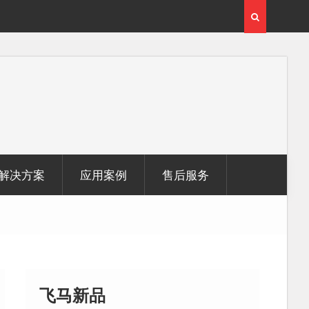
用
覆盖1000公里带状密林高山区的飞马机载激光雷达点
云数据及正射影像
解决方案
应用案例
售后服务
飞马新品