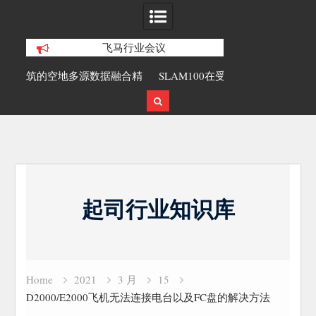
飞马行业会议
合精
SLAM100在受限空域地形测绘的研究与
覆盖1000公里
应用
载激光雷达点
Skip
to
起司行业知识库
content
Home
2021
3 月
15
D2000/E2000飞机无法连接电台以及FC盘的解决方法