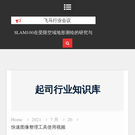
飞马行业会议
合精
SLAM100在受限空域地形测绘的研究与
覆盖1000公里
应用
载激光雷达点
Skip
to
起司行业知识库
content
Home
2021
7 月
20
快速图像整理工具使用视频