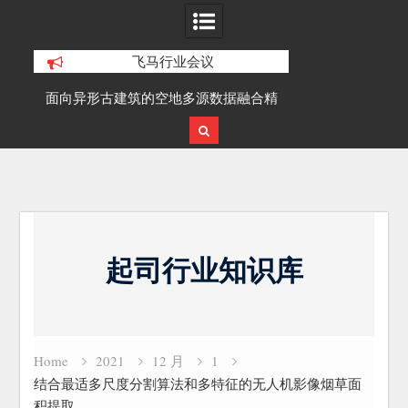
飞马行业会议
积动
面向异形古建筑的空地多源数据融合精
SLAM100在受
细化三维重建研究
Skip
to
起司行业知识库
content
Home
2021
12 月
1
结合最适多尺度分割算法和多特征的无人机影像烟草面
积提取