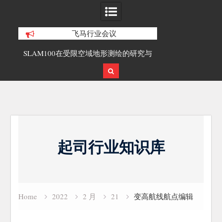
飞马行业会议
合精
SLAM100在受限空域地形测绘的研究与
覆盖1000公里
应用
载激光雷达点
Skip
to
起司行业知识库
content
Home
2022
2 月
21
变高航线航点编辑