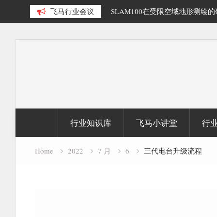
多源数据融合精细化三维重建研
飞马行业会议
SLAM100在受限空域地形测绘
Skip
to
content
行业知识库
飞马小讲堂
行
Home
2022
7 月
6
三代电台升级流程