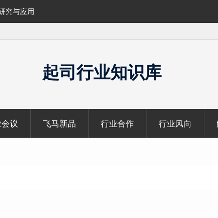
的研究与应用
覆盖1000公里带状密林高山区的飞马机载
云数据及正射影像
起司行业知识库
业会议
飞马新品
行业合作
行业风向