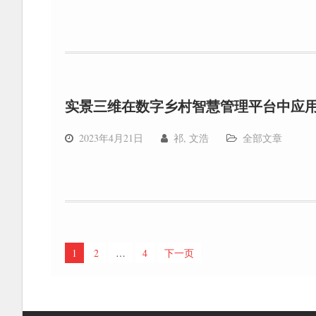
实景三维在数字乡村智慧管理平台中应
2023年4月21日
祁, 文浩
全部文章
文
1
2
…
4
下一页
章
分