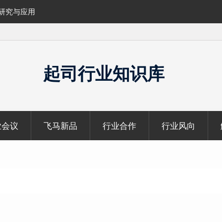
的研究与应用
覆盖1000公里带状密林高山区的飞马机载
云数据及正射影像
起司行业知识库
业会议
飞马新品
行业合作
行业风向