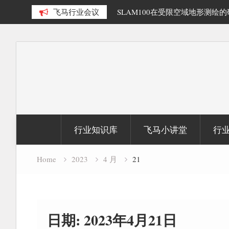
多源数据融合精细化三维重建研
飞马行业会议
SLAM100在受限空域地形测绘
Skip
to
content
行业知识库
飞马小讲堂
行
Home
2023
4 月
21
日期:
2023年4月21日