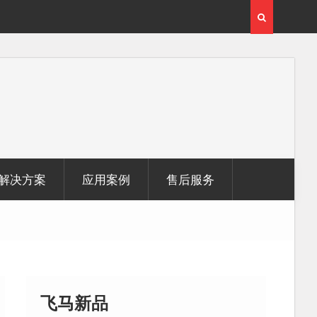
用
覆盖1000公里带状密林高山区的飞马机载激光雷达点
云数据及正射影像
解决方案
应用案例
售后服务
飞马新品