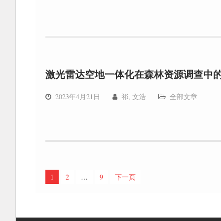
激光雷达空地一体化在森林资源调查中
2023年4月21日
祁, 文浩
全部文章
文
1
2
…
9
下一页
章
分