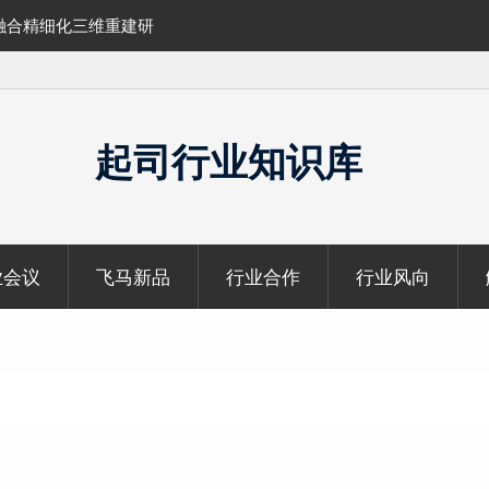
融合精细化三维重建研
SLAM100在受限空域地形测绘的研究与应
起司行业知识库
业会议
飞马新品
行业合作
行业风向