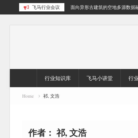
泊提取及面积动态变化研究
飞马行业会议
面向异形古建筑的空地多源数据
究
Skip
to
content
行业知识库
飞马小讲堂
行
Home
祁, 文浩
作者：
祁, 文浩