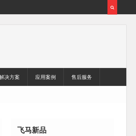
用
覆盖1000公里带状密林高山区的飞马机载激光雷达点
云数据及正射影像
解决方案
应用案例
售后服务
飞马新品