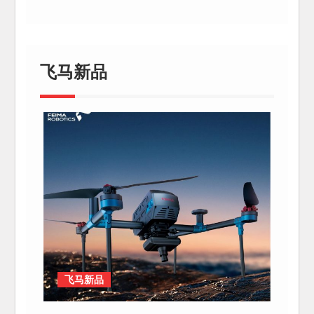
飞马新品
飞马新品