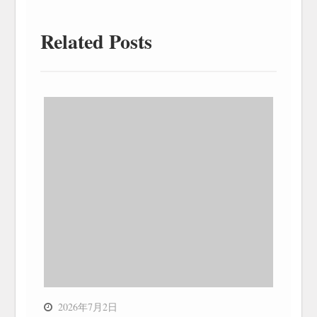
Related Posts
2026年7月2日