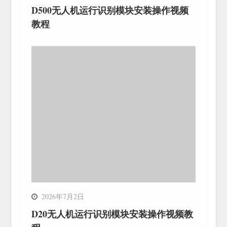
D500无人机运行识别模块安装操作视频
教程
2026年7月2日
D20无人机运行识别模块安装操作视频教