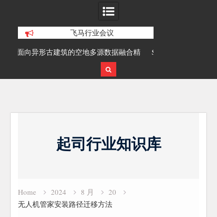
飞马行业会议
据融合精
SLAM100在受限空域地形测绘的研究与
覆盖1000公
应用
载激光雷
Skip
to
起司行业知识库
content
Home
2024
8 月
20
无人机管家安装路径迁移方法