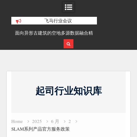
飞马行业会议
积动
面向异形古建筑的空地多源数据融合精
SLAM100在受
细化三维重建研究
Skip
to
起司行业知识库
content
Home
2025
6 月
2
SLAM系列产品官方服务政策