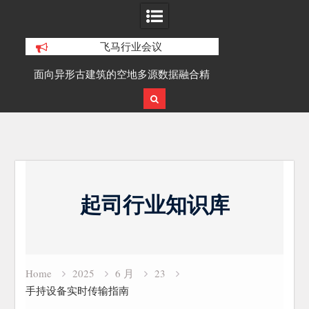
飞马行业会议
积动
面向异形古建筑的空地多源数据融合精
SLAM100在受
细化三维重建研究
Skip
to
起司行业知识库
content
Home
2025
6 月
23
手持设备实时传输指南