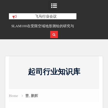
飞马行业会议
合精
SLAM100在受限空域地形测绘的研究与
覆盖1000公里
应用
载激光雷达点
Skip
to
起司行业知识库
content
Home
曹, 鹏辉