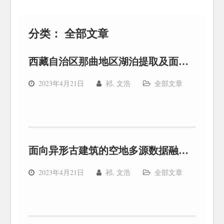
分类：
全部文章
西藏自治区那曲地区湖泊提取及面积动态变化研究
2023年4月21日
祁, 文浩
全部文章
面向异形古建筑的空地多源数据融合精细化三维重建研究
2023年4月21日
祁, 文浩
全部文章