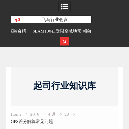
飞马行业会议
合精
SLAM100在受限空域地形测绘的研究与
覆盖1000公里
应用
载激光雷达点
Skip
to
起司行业知识库
content
Home
2019
4 月
23
GPS差分解算常见问题