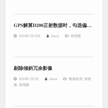
GPS解算D200正射数据时，勾选偏心距改正提示未找到云台数据（gim）？
2020年3月10日
cheesi
智理图
剔除倾斜冗余影像
2020年1月3日
cheesi
数据处理
,
智拼
图
,
智理图