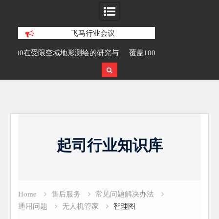
飞马行业会议
绘的研究与
覆盖1000公里带状密林高山区的飞马机
无人机倾斜
载激光雷达点云数据及正射影像
Skip
to
起司行业知识库
content
Home
售后服务
常见问题解决办法
通用问题
无人机管家
智理图