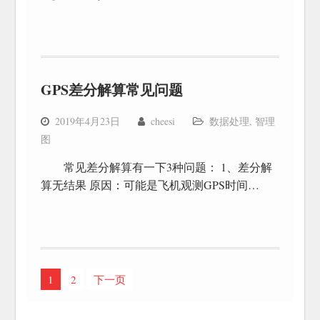
GPS差分解算常见问题
2019年4月23日
cheesi
数据处理
,
智理
图
常见差分解算有一下3种问题： 1、差分解
算无结果 原因：可能是飞机观测GPS时间…
文
1
2
下一页
章