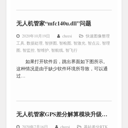
无人机管家“mfc140u.dll”问题
2020年10月19日
cheesi
快速图像整理
工具
,
数据处理
,
智拼图
,
智检图
,
智激光
,
智点云
,
智理
图
,
智监控
,
智维护
,
智航线
,
智飞行
如果打开软件后，跳出界面如下图所示。
这种情况是由于缺少软件环境所导致，可以通
过…
无人机管家GPS差分解算模块升级说明
2020年7月16日
cheesi
基站差分RTK