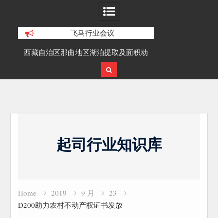
飞马行业会议
积动
面向异形古建筑的空地多源数据融合精
SLAM100在受
细化三维重建研究
Skip
to
起司行业知识库
content
Home
2019
9 月
23
D200助力农村不动产权证书发放