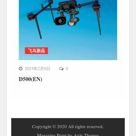
飞马新品
2023年2月9日
0
D500(EN)
Copyright © 2020 All rights reserved.
Magazine Point by
Axle Themes