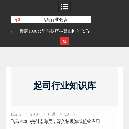
飞马行业会议
研究与
覆盖1000公里带状密林高山区的飞马机
无人机倾斜摄影
载激光雷达点云数据及正射影像
Skip
to
起司行业知识库
content
Home
2019
9 月
23
飞马F2000交付南海局，深入拓展海域监管应用