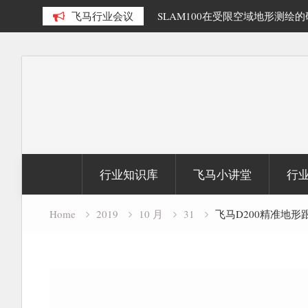
多源数据融合精细化三维重建研
飞马行业会议
SLAM100在受限空域地形测绘
Skip
to
content
行业知识库
飞马小讲堂
行
Home
2019
10 月
31
飞马D200精准地