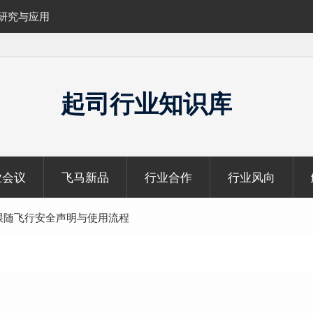
的研究与应用
覆盖1000公里带状密林高山区的飞马机载
云数据及正射影像
起司行业知识库
业会议
飞马新品
行业合作
行业风向
形跟随飞行安全声明与使用流程