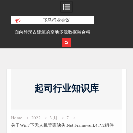
飞马行业会议
积动
面向异形古建筑的空地多源数据融合精
SLAM100在受
细化三维重建研究
Skip
to
起司行业知识库
content
Home
2022
3 月
7
关于Win7下无人机管家缺失.Net Framework4.7.2组件